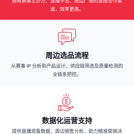
拥有赛事主办方、直播平台、周边厂商的直接合作渠
道，效率更高。
周边选品流程
从赛事 IP 分析到产品设计、供应链筛选及质量检测的
全链条把控。
数据化运营支持
提供直播观看数据、周边销售分析，助力精准营销决