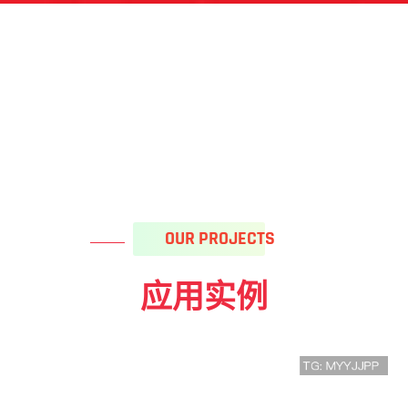
OUR PROJECTS
应用实例