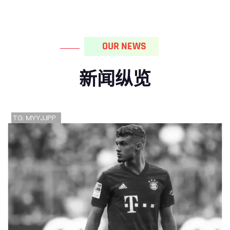
OUR NEWS
新闻纵览