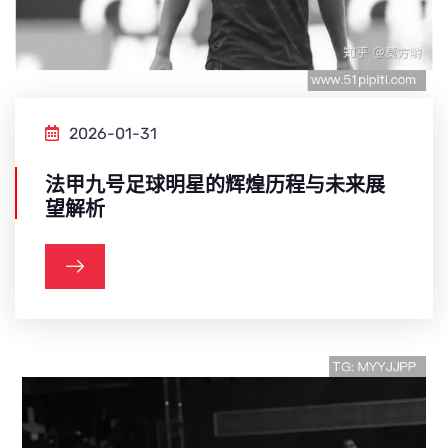
2026-01-31
法甲九号足球明星的辉煌历程与未来展
望解析