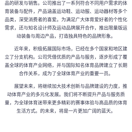
品的研发与销售。公司推出了一系列符合不同用户需求的体
育装备与配件，产品涵盖运动鞋、运动服、运动器材等多个
品类，深受消费者的喜爱。为满足广大体育爱好者的个性化
需求，还与知名设计师及运动品牌展开合作，推出限量版运
动装备与周边产品，打造独具特色的品牌形象。
近年来，积极拓展国际市场，已经在多个国家和地区建
立了分支机构。公司凭借优质的产品与服务，逐步形成了覆
盖全球的体育产业网络，并与国际知名体育品牌建立了长期
合作关系，成为了全球体育产业的重要一员。
展望未来，将继续加大技术创新与品牌建设的力度，推
动体育产业的多元化发展。我们将不断提升产品与服务质
量，为全球体育迷带来更多精彩的赛事体验与高品质的体育
生活方式。的未来，将是一片更加广阔的蓝天。