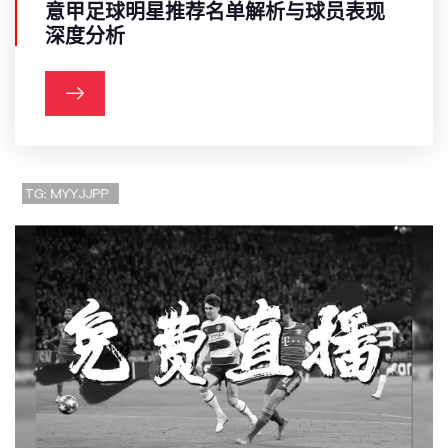
意甲足球明星推荐名单解析与球员表现
深度分析