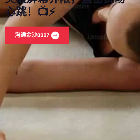
心跳！📺⚡️
沟通
金沙8087