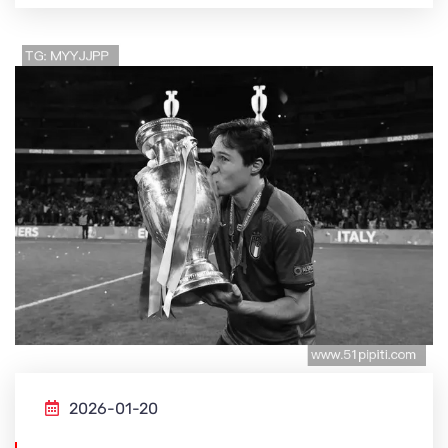
2026-01-20