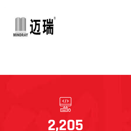
2,205