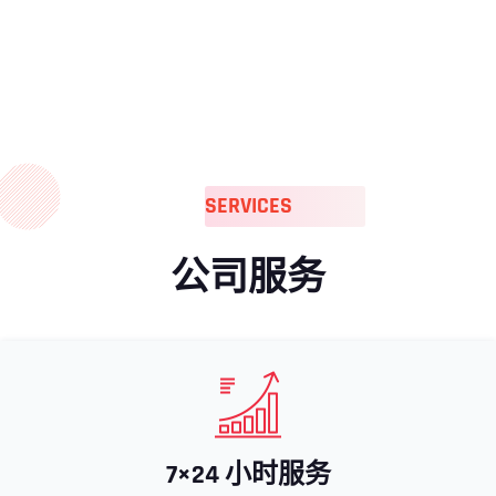
SERVICES
公司服务
7×24 小时服务