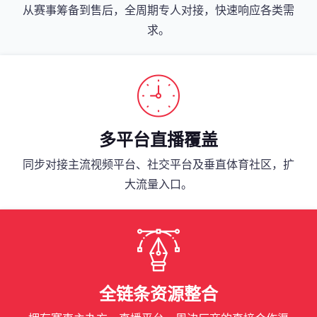
从赛事筹备到售后，全周期专人对接，快速响应各类需
求。
多平台直播覆盖
同步对接主流视频平台、社交平台及垂直体育社区，扩
大流量入口。
全链条资源整合